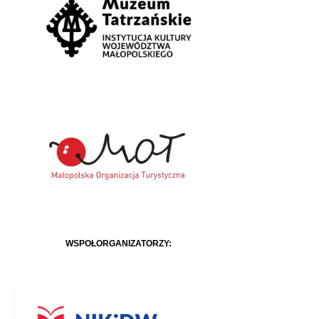
WSPÓŁORGANIZATORZY: