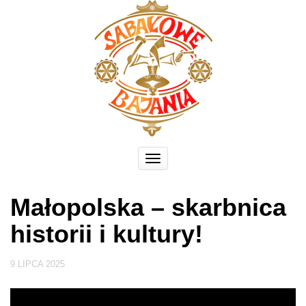
Toggle
navigation
Małopolska – skarbnica
historii i kultury!
9 LIPCA 2025