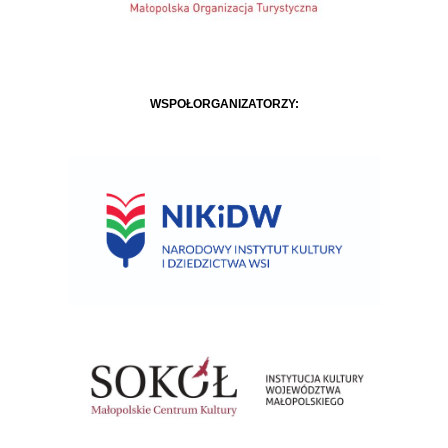
WSPÓŁORGANIZATORZY: