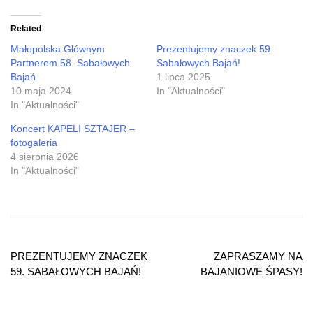
Twitter
Facebook
(Opens
(Opens
in
in
Related
new
new
window)
window)
Małopolska Głównym
Prezentujemy znaczek 59.
Partnerem 58. Sabałowych
Sabałowych Bajań!
Bajań
1 lipca 2025
10 maja 2024
In "Aktualności"
In "Aktualności"
Koncert KAPELI SZTAJER –
fotogaleria
4 sierpnia 2026
In "Aktualności"
Nawigacja
wpisu
PREZENTUJEMY ZNACZEK
ZAPRASZAMY NA
59. SABAŁOWYCH BAJAŃ!
BAJANIOWE ŚPASY!