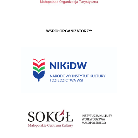
WSPÓŁORGANIZATORZY: