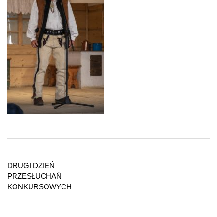
Nawigacja
wpisu
DRUGI DZIEŃ
PRZESŁUCHAŃ
KONKURSOWYCH