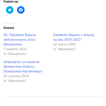
Podziel się:
Click
Click
to
to
share
share
on
on
Twitter
Facebook
(Opens
(Opens
in
in
Related
new
new
window)
window)
55. Sabałowe Bajania
Sabałowe Bajania z dotacją
dofinansowane przez
na lata 2025-2027!
Ministerstwo
14 marca 2025
7 kwietnia 2021
In "Aktualności"
In "Aktualności"
Dziękujemy za wsparcie
Ministerstwu Kultury i
Dziedzictwa Narodowego!
26 czerwca 2026
In "Aktualności"
Nawigacja