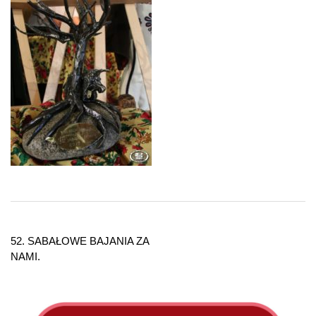
Nawigacja
wpisu
52. SABAŁOWE BAJANIA ZA
NAMI.