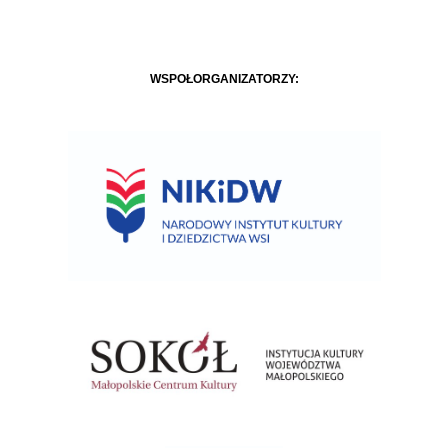
WSPÓŁORGANIZATORZY: